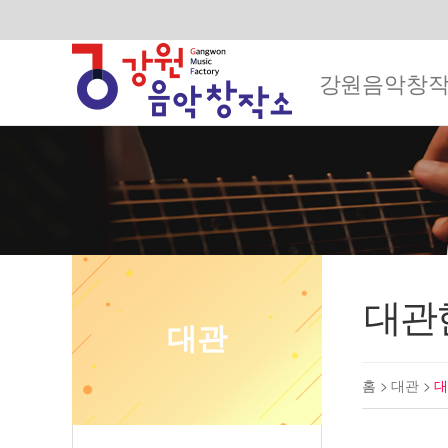
강원음악창
대관
대관
홈 >
대관
>