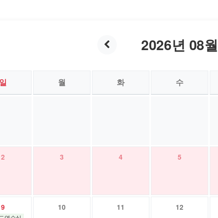
2026년 08
일
월
화
수
2
3
4
5
9
10
11
12
밴드연습실