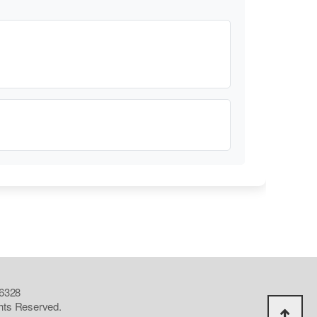
328
ghts Reserved.