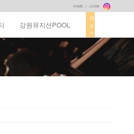
HOME
|
LOGIN
G
티
강원뮤지션POOL
a
n
g
w
o
n
M
u
s
i
c
F
a
c
t
o