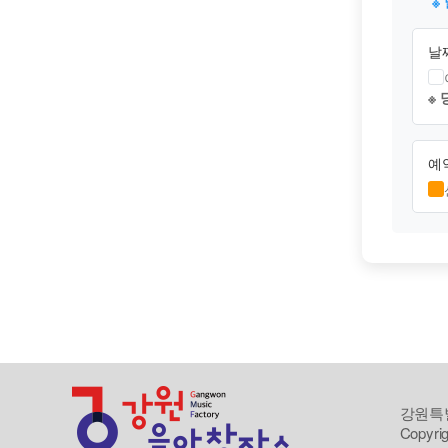
※
날
※
예
강원특별
Copyrig