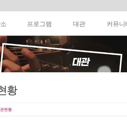
작소
프로그램
대관
커뮤니
현황
대관현황