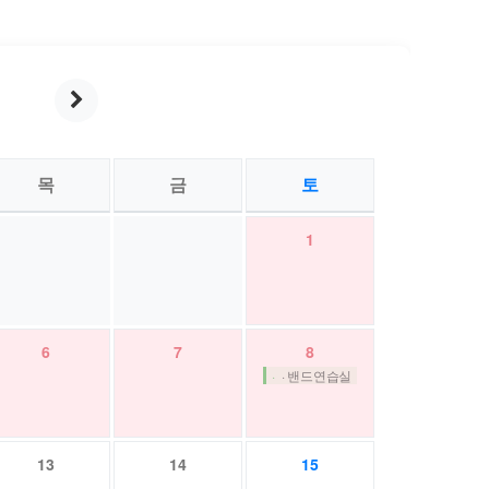
r
y
월
목
금
토
1
6
7
8
· 밴드연습실
13
14
15