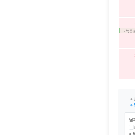
· 녹
※ 
※
날
※