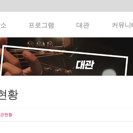
작소
프로그램
대관
커뮤니
현황
대관현황