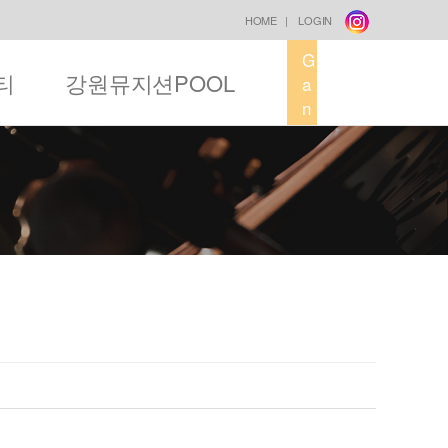
HOME
|
LOGIN
G
티
강원뮤지션POOL
a
n
g
w
o
n
M
u
s
i
c
F
a
c
t
o