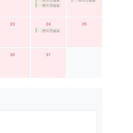
· 밴드연습실
23
24
25
· 밴드연습실
30
31