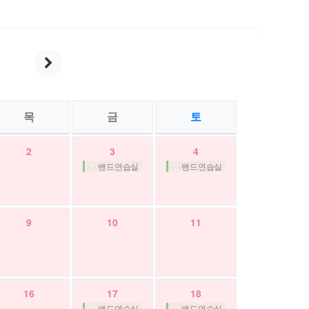
r
y
월
목
금
토
2
3
4
· 밴드연습실
· 밴드연습실
9
10
11
16
17
18
· 밴드연습실
· 밴드연습실