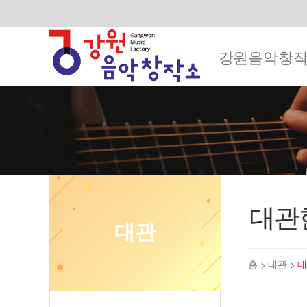
강원음악창
대관
대관
홈 >
대관
>