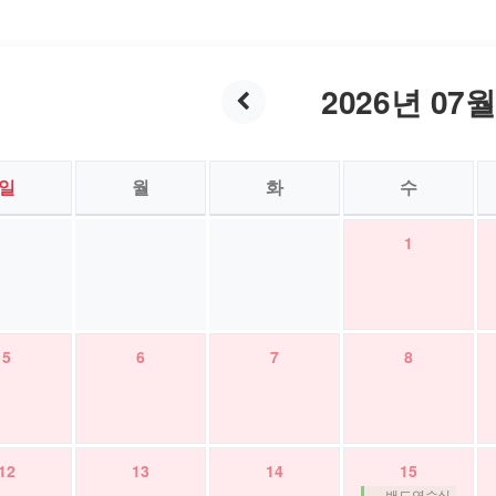
2026년 07
일
월
화
수
1
5
6
7
8
12
13
14
15
· 밴드연습실