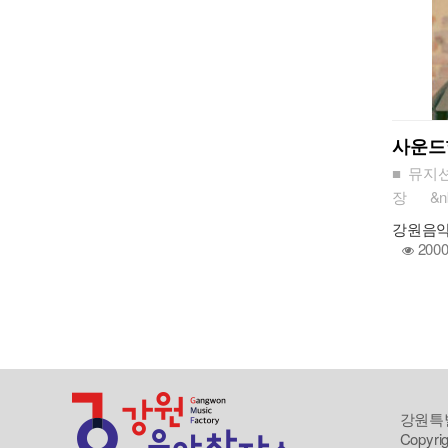
사운
■ 뮤지
장 &nb
강원음
200
강원특별
Copyrig