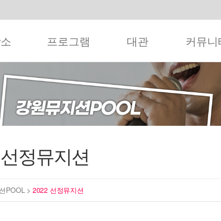
작소
프로그램
대관
커뮤니
2 선정뮤지션
션POOL
>
2022 선정뮤지션