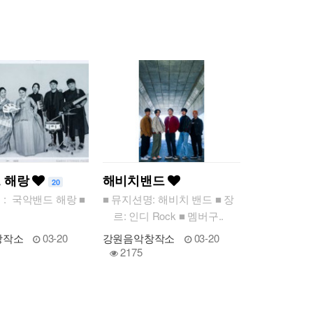
r
y
 해랑
해비치밴드
20
 : 국악밴드 해랑 ■
■ 뮤지션명: 해비치 밴드 ■ 장
르: 인디 Rock ■ 멤버구..
창작소
03-20
강원음악창작소
03-20
2175