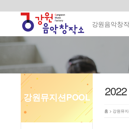
강원음악창
202
강원뮤지션POOL
홈 >
강원뮤지