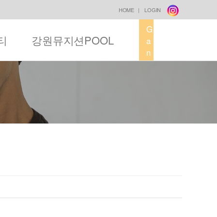
HOME
|
LOGIN
G
티
강원뮤지션POOL
a
n
g
w
o
n
M
u
s
i
c
F
a
c
t
o