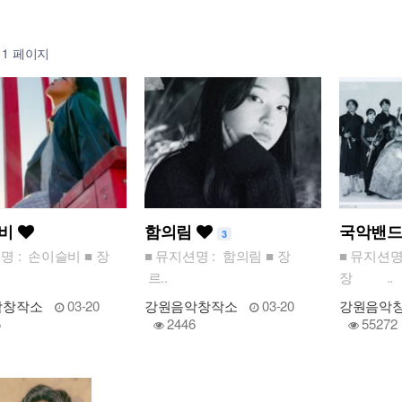
1 페이지
슬비
함의림
국악밴드
3
션명 : 손이슬비 ■ 장
■ 뮤지션명 : 함의림 ■ 장
■ 뮤지션명
르..
장 ..
악창작소
03-20
강원음악창작소
03-20
강원음악
5
2446
55272