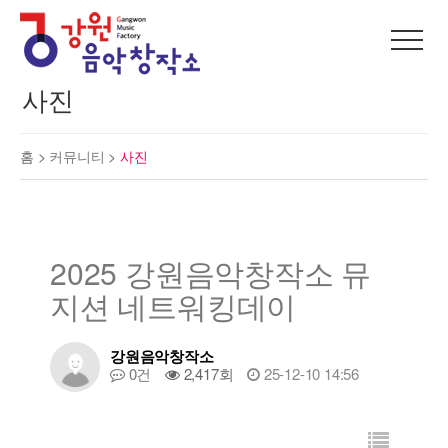
사진
홈 >
커뮤니티
>
사진
2025 강원음악창작소 뮤
지션 네트워킹데이
강원음악창작소
0건
2,417회
25-12-10 14:56