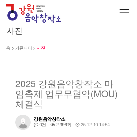
사진
홈 >
커뮤니티
>
사진
2025 강원음악창작소 마
임축제 업무무협약(MOU)
체결식
강원음악창작소
0건
2,396회
25-12-10 14:54