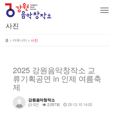
사진
홈 >
커뮤니티
>
사진
2025 강원음악창작소 교
류기획공연 in 인제 여름축
제
강원음악창작소
0건
2,057회
25-12-10 14:02