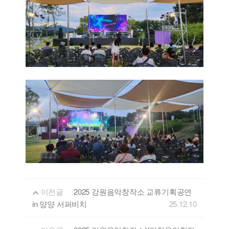
이전글
2025 강원음악창작소 교류기획공연
in 양양 서퍼비치
25.12.10