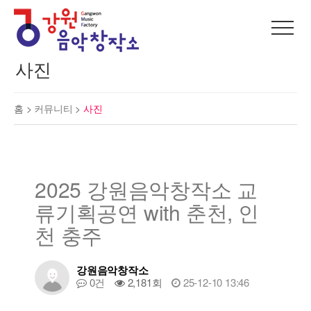
사진
홈 >
커뮤니티
>
사진
2025 강원음악창작소 교
류기획공연 with 춘천, 인
천 충주
강원음악창작소
0건
2,181회
25-12-10 13:46