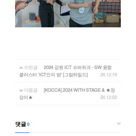
이전글
2024 강원 ICT 슈퍼위크 - SW 융합
클러스터 'ICT인의 밤' [그림하일드]
24.12.19
다음글
[KOCCA] 2024 WITH STAGE & ★정
강이★
24.12.02
댓글
0