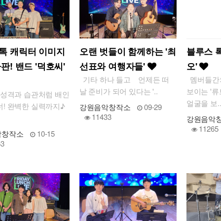
톡 캐릭터 이미지
오랜 벗들이 함께하는 '최
블루스 록
판! 밴드 '덕호씨'
선표와 여행자들'
오'
기타 하나 들고 언제든 떠
멤버들간의
날 준비가 되어 있다는 '..
보이는 '류
성격과 습관처럼 배인
얼굴을 보.
너! 완벽한 실력까지♪
강원음악창작소
09-29
11433
강원음악
11265
악창작소
10-15
53