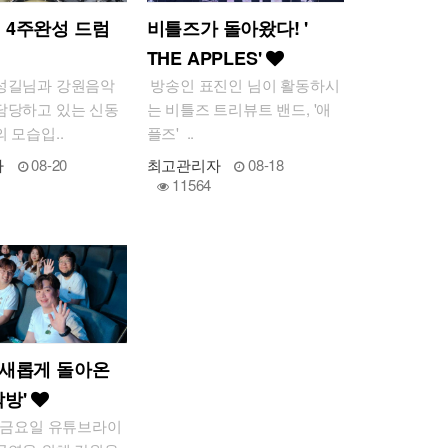
 4주완성 드럼
비틀즈가 돌아왔다! '
THE APPLES'
성길님과 강원음악
방송인 표진인 님이 활동하시
담당하고 있는 신동
는 비틀즈 트리뷰트 밴드, '애
 모습입..
플즈' ..
자
08-20
최고관리자
08-18
11564
 새롭게 돌아온
락방'
. 3. 금요일 유튜브라이