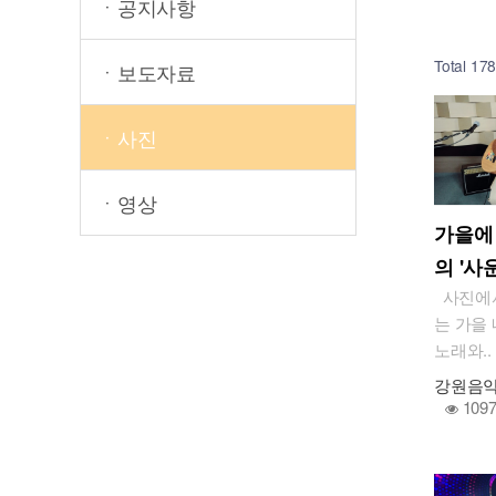
ㆍ공지사항
Total 17
ㆍ보도자료
ㆍ사진
ㆍ영상
가을에
의 '사
사진에서
는 가을
노래와..
강원음
109