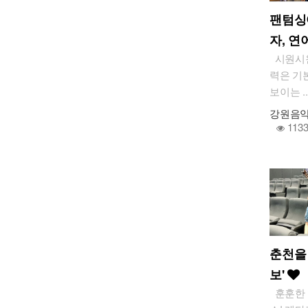
팬텀싱
자, 연
시원시원
력은 기
보이는 ..
강원음
113
춘천을
보'
훈훈한 