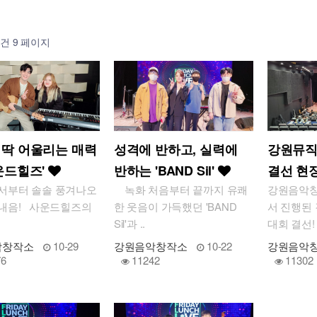
8건
9 페이지
 딱 어울리는 매력
성격에 반하고, 실력에
강원뮤직
운드힐즈'
반하는 'BAND Sil'
결선 현
부터 솔솔 풍겨나오
녹화 처음부터 끝까지 유쾌
강원음악창
 내음! 사운드힐즈의
한 웃음이 가득했던 'BAND
서 진행된
Sil'과 ..
대회 결선! 
악창작소
10-29
강원음악창작소
10-22
강원음악
76
11242
11302