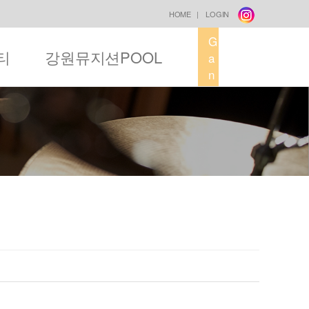
HOME
|
LOGIN
G
티
강원뮤지션POOL
a
n
g
w
o
n
M
u
s
i
c
F
a
c
t
o