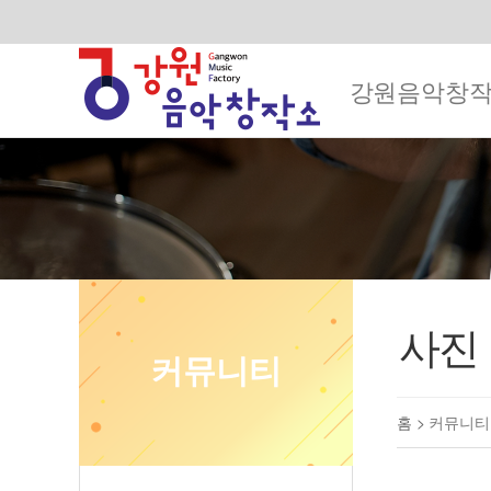
강원음악창
사진
커뮤니티
홈 >
커뮤니