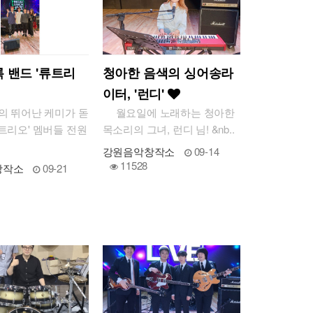
 밴드 '류트리
청아한 음색의 싱어송라
이터, '런디'
 뛰어난 케미가 돋
월요일에 노래하는 청아한
트리오' 멤버들 전원
목소리의 그녀, 런디 님! &nb..
.
강원음악창작소
09-14
11528
창작소
09-21