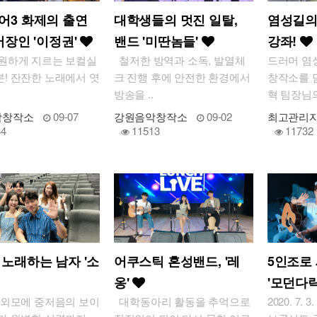
어3 화제의 출연
대학생들의 멋진 일탈,
염성길의
어장인 '이정권'
밴드 '미딴놈들'
강좌!
하게 지르는 보컬실
철저한 방역과 소독, 발열체
드러머 염
본! 잔잔한 노래에서 엿
크 진행 후에 안전한 환경에서
창작소를 
방송을 ..
혁 팀장님의
악창작소
09-07
강원음악창작소
09-02
최고관리
34
11513
11732
 노래하는 남자 '소
어쿠스틱 혼성밴드, '레
5인조로
옹'
'모던다
외모에 중저음의 보이
대학동아리 활동을 추억으로
2020. 7