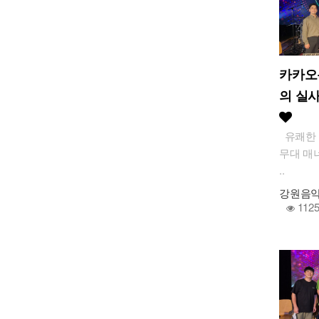
카카오
의 실사
유쾌한 
무대 매
..
강원음
112