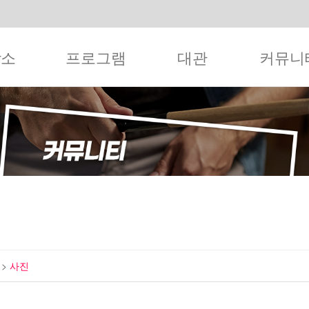
작소
프로그램
대관
커뮤니
티
>
사진