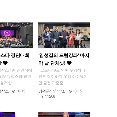
r
y
스타 경연대회
'염성길의 드럼강좌' 마지
장
막 날 단체샷!
작소 1층 공연장에
코로나19로 인해 수강생이
 강원뮤직스타 경연
전부 참여하지 못해 아쉬웠지
철저한 ..
만 즐겁고 훈훈..
창작소
10-15
강원음악창작소
10-15
11208