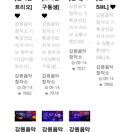
강원음악
트리오]
구동생]
SiiiL]
창작소 기
강원음악
획공연감
창작소 기
강원음악
강원음악
자국 라이
획공연감
창작소 기
창작소 기
브 강릉스
자국 라이
획공연감
획공연감
톤[단체] ..
브 강릉스
자국 라이
자국 라이
톤[밴드
강원음악
브 원주코
브 원주코
창작소
SiiiL] &..
다[김다함
다[오빠친
09-14
트리오] ..
구동생] ..
강원음악
7637
창작소
강원음악
강원음악
09-14
창작소
창작소
7868
09-14
09-14
7892
7974
강원음악
강원음악
강원음악