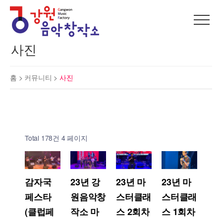
사진
홈 >
커뮤니티
>
사진
Total 178건
4 페이지
감자국
23년 강
23년 마
23년 마
페스타
원음악창
스터클래
스터클래
(클럽페
작소 마
스 2회차
스 1회차