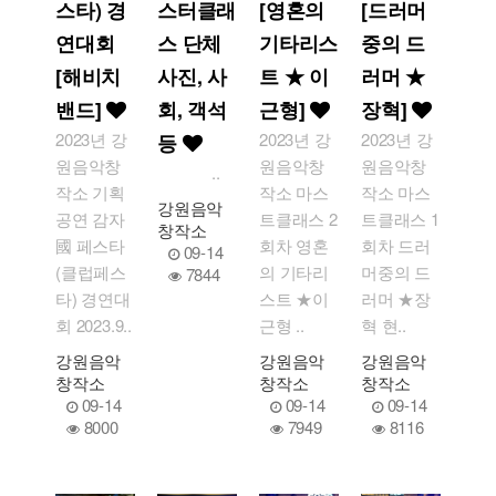
스타) 경
스터클래
[영혼의
[드러머
연대회
스 단체
기타리스
중의 드
[해비치
사진, 사
트 ★ 이
러머 ★
밴드]
회, 객석
근형]
장혁]
2023년 강
2023년 강
2023년 강
등
원음악창
원음악창
원음악창
..
작소 기획
작소 마스
작소 마스
강원음악
공연 감자
트클래스 2
트클래스 1
창작소
國 페스타
회차 영혼
회차 드러
09-14
(클럽페스
의 기타리
머중의 드
7844
타) 경연대
스트 ★이
러머 ★장
회 2023.9..
근형 ..
혁 현..
강원음악
강원음악
강원음악
창작소
창작소
창작소
09-14
09-14
09-14
8000
7949
8116