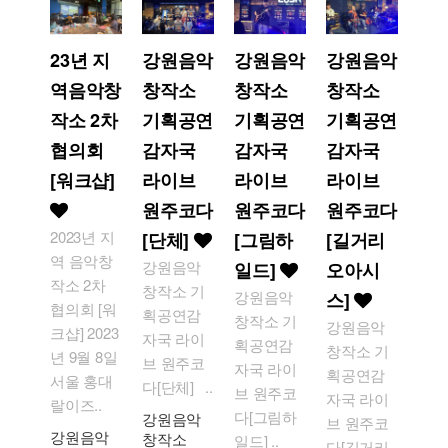
23년 지
강원음악
강원음악
강원음악
역음악창
창작소
창작소
창작소
작소 2차
기획공연
기획공연
기획공연
협의회
감자국
감자국
감자국
[워크샵]
라이브
라이브
라이브
원주코다
원주코다
원주코다
2023년 지
[단체]
[그림하
[길거리
역 음악창
강원음악
일드]
오아시
작소 2차
창작소 기
강원음악
스]
협의회 [워
획공연감
창작소 기
강원음악
크샵] 2023
자국 라이
획공연감
창작소 기
년 9월 8일
브 원주코
자국 라이
획공연감
서울 홍대
다[단체] ..
브 원주코
자국 라이
랄이즈..
다[그림하
강원음악
브 원주코
강원음악
창작소
일드] ..
다[길거리