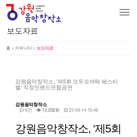
보도자료
홈 >
커뮤니티
>
보도자료
강원음악창작소, ‘제5회 모두모여락 페스티
벌’ 직장인밴드연합공연
강원음악창작소
0건
13,202회
23-09-14 15:46
강원음악창작소, ‘제5회