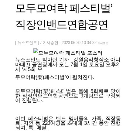
모두모여락 페스티벌’
직장인밴드연합공연
[ 뉴스포인트 ] / 기사승인 : 2023-06-30 10:34:32
기사원문
뉴스포인트 박마틴 기자 | 강원음악창작소 아니
마떼끄 공연장에서 오는 7월 1일 토요일 오후2
시 ‘제5회 모
두모여락(樂)페스티벌’이 펼쳐진다.
모두모여락(樂)페스티벌은 올해 5회째로 맞이
한 직장인밴드연합공연으로 9개팀으로 구성되
어 진행된다.
이번 페스티벌은 밴드 멤버들의 가족, 직장동
료, 지인 등 220여명을 초대해 3시간 동안 진행
되며, 록. 메탈.