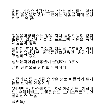
한편, 강원음악창작소는 직장인밴드들의 열정
적인 참여율로 인해 내년에는 사업을 확대 운영
하여 더욱 풍
강원음악창작소는 강원 지역 음악인들의 창작
활동에 필요한 시설 및 프로그램 지원을 통한
대중음악 창작
생태계 조성 및 자생력 강화를 도모하기 위해
문화체육관광부, 한국콘텐츠진흥원, 춘천시가
조성하고 강원
정보문화산업진흥원이 운영하고 있다.
성한 공연으로 진행할 계획이다.
대중가요 등 다양한 음악을 선보여 활력과 즐거
움을 선사할 예정이다.
(서면밴드, 다스베이더, 아리아리밴드, 한달밴
드, 수채화밴드, 반울림밴드, 노이즈팩토리, 인
텔리전스, 느낌
표밴드)