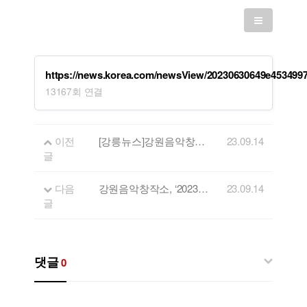
https://news.korea.com/newsView/20230630649e453499
13167회 연결
이전
[강릉뉴스]강원음악창작소, ‘제5회 모두모여락 페스티벌’ 직장인밴드연합공연
23.09.14
글
다음
강원음악창작소, ‘2023 음원제작 지원사업’ 뮤지션 모집
23.09.14
글
댓글
0