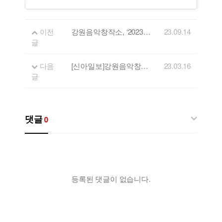
이전
강원음악창작소, ‘2023 음원제작 지원사업’ 뮤지션 모집
23.09.14
글
다음
[신아일보]강원음악창작소, 모던다락방 정병걸 소장 위촉
23.03.16
글
댓글
0
등록된 댓글이 없습니다.