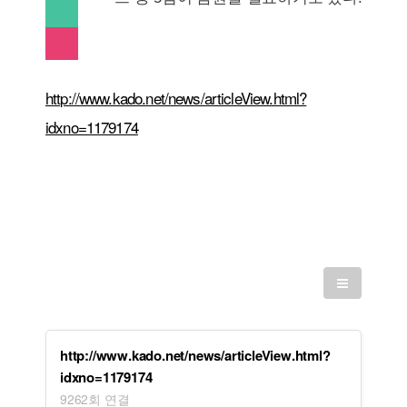
내
)
)
사
기
일
로
다
로
(
(
기
기
른
기
으
으
사
공
사
기
)
)
보
유
보
사
로
로
내
찾
내
스
기
기
기
기
http://www.kado.net/news/articleView.html?
기
크
사
사
랩
보
보
idxno=1179174
하
내
내
기
기
기
http://www.kado.net/news/articleView.html?
idxno=1179174
9262회 연결