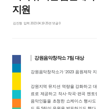
지원
기
김진형
입력 2023.04.19
지
25면
댓글 0
자
면
명
요
약
봇
강원음악창작소 7팀 대상
S
페
이
N
스
트
강원음악창작소가 ‘2023 음원제작 지원사업
북
위
S
(
터
카
으
(
카
기
)
으
강원지역 뮤지션 역량을 강화하고 대중음악 활
오
카
로
)
스
카
사
기
로
료로 제공하고 작사·작곡·편곡 멘토링과 더
토
오
사
U
기
리
톡
보
R
보
음악인들을 초청한 쇼케이스 행사도 진행한다
사
(
(
내
L
보
이
으
으
기
복
드 등 5팀이 음원을 발표하기도 했다. 자
내
메