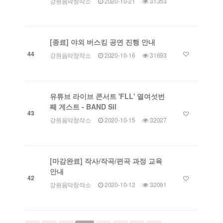
강원음악창작소
2020-10-21
31353
[종료] 야외 버스킹 공연 진행 안내
44
강원음악창작소
2020-10-16
31693
유튜브 라이브 콘서트 'FLL' 열여섯번
째 게스트 - BAND Sil
43
강원음악창작소
2020-10-15
32027
[마감완료] 작사/작곡/편곡 과정 교육
안내
42
강원음악창작소
2020-10-12
32091