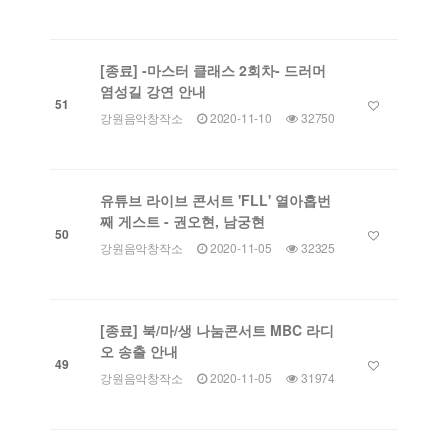
[종료] -마스터 클래스 2회차- 드러머
염성길 강연 안내
51
강원음악창작소
2020-11-10
32750
유튜브 라이브 콘서트 'FLL' 열아홉번
째 게스트 - 권오현, 남궁현
50
강원음악창작소
2020-11-05
32325
[종료] 북/마/생 나눔콘서트 MBC 라디
오 송출 안내
49
강원음악창작소
2020-11-05
31974