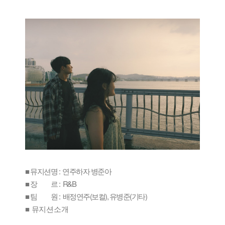
■ 뮤지션명 : 연주하자 병준아
■ 장 르 : R&B
■ 팀 원 : 배정연주(보컬), 유병준(기타)
■ 뮤지션소개