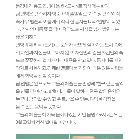
동갑내기 듀오 연병이 음원 <도시>로 정식 데뷔한다.
팀 연병은 '연주하자 병준아'의 줄임말로, 가수 정 연주와 작
곡가 유 병준의 이름에서 각각 한 글자를 따와 '연병'이 되었
다. 각자의 이름 뜻을 담아 음악으로 세상을 넓게 밝힌다는
뜻을 가진다.
연병의 데뷔곡 <도시>는 모두가 바쁘게 살아가는 도시 속에
서 타인과 자신을 비교하지 않고, 자신만의 길을 자신만의 속
도로 꿋꿋하게 걸어가자는 내용을 담고 있다. 통기타를 메인
악기로 사용하고, 경쾌한 멜로디를 가진 이 곡은 많은 사람들
에게 희망을 전할 것이다.
팀 연병은 앞으로도 그들의 예술관을 반영해 “친구 같은 음악
을 만들 것”이라고 밝혔다. 이들이 말하는 친구 같은 음악은
누구나 공감할 수 있고, 위로받을 수 있는, 다양한 감정을 나
눌 수 있는 음악을 뜻한다.
그들의 예술관이 가득 묻어나있는 이번 음원 <도시>는 오는
8월 30일에 정식 발매될 예정이다.