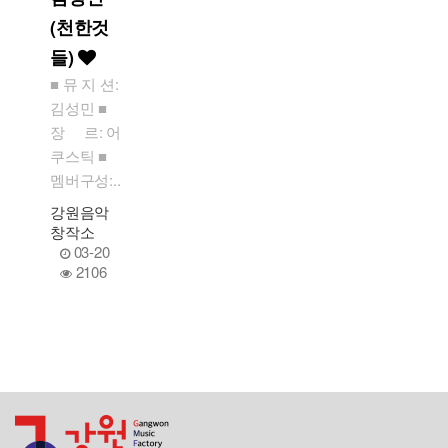
(천한것
들)
■ 뮤 지 션:
김성민 ■
장 르: 어
쿠스틱 ■
멤버구성:..
강원음악
창작소
03-20
2106