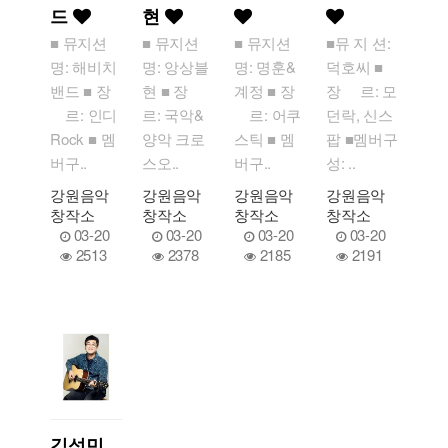
드
현
■ 뮤지션
■ 뮤지션
■ 뮤지션
■뮤 지 션:
명: 해비치
명: 앙상블
명: 명훈&
덕호씨 ■
밴드 ■ 장
현 ■ 장
계정 ■ 장
장 르: 모
르: 인디
르: 국악&
르: 어쿠
던락, 신스
Rock ■ 멤
양악 크로
스틱 ■ 멤
팝 ■멤버구
버구..
스오..
버구..
성: ..
강원음악
강원음악
강원음악
강원음악
창작소
창작소
창작소
창작소
03-20
03-20
03-20
03-20
2513
2378
2185
2191
김성민