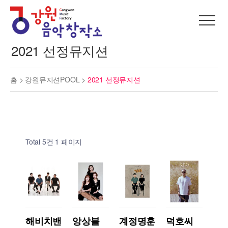
2021 선정뮤지션
홈 >
강원뮤지션POOL
>
2021 선정뮤지션
Total 5건
1 페이지
해비치밴
앙상블
계정명훈
덕호씨