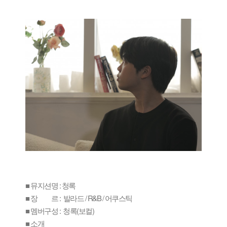
■ 뮤지션명 : 청록
■ 장 르 : 발라드 / R&B / 어쿠스틱
■ 멤버구성 : 청록(보컬)
■ 소개