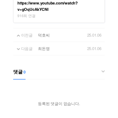
https://www.youtube.com/watch?
v=gOqUcAkYCNI
916회 연결
이전글
덕호씨
25.01.06
다음글
최돈명
25.01.06
댓글
0
등록된 댓글이 없습니다.