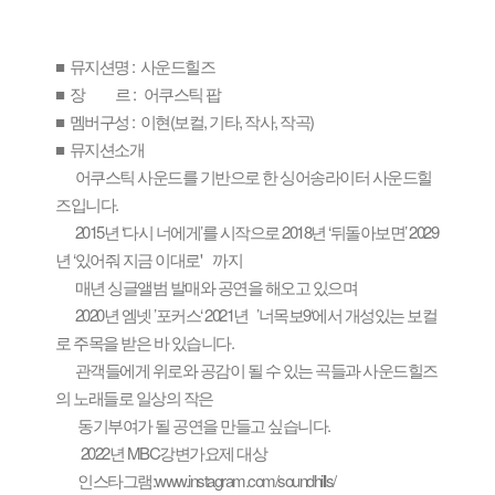
■ 뮤지션명 : 사운드힐즈
■ 장 르 : 어쿠스틱 팝
■ 멤버구성 : 이현(보컬, 기타, 작사, 작곡)
■ 뮤지션소개
어쿠스틱 사운드를 기반으로 한 싱어송라이터 사운드힐
즈입니다.
2015년 ‘다시 너에게’를 시작으로 2018년 ‘뒤돌아보면’ 2029
년 ‘있어줘 지금 이대로'
까지
매년 싱글앨범 발매와 공연을 해오고 있으며
2020년 엠넷 ’포커스‘ 2021년
’너목보9‘에서 개성있는 보컬
로 주목을 받은 바 있습니다.
관객들에게 위로와 공감이 될 수 있는 곡들과 사운드힐즈
의 노래들로 일상의 작은
동기부여가 될 공연을 만들고 싶습니다.
2022년 MBC강변가요제 대상
인스타그램:www.instagram.com/soundhills/