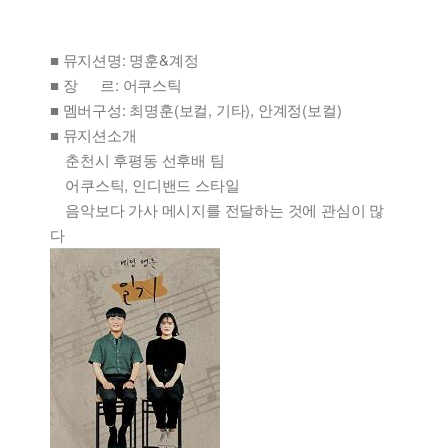
■ 뮤지션명: 명훈&계정
■ 장 르: 어쿠스틱
■ 멤버구성: 최명훈(보컬, 기타), 안계정(보컬)
■ 뮤지션소개
춘천시 후평동 선후배 팀
어쿠스틱, 인디밴드 스타일
음악보다 가사 메시지를 전달하는 것에 관심이 많
다