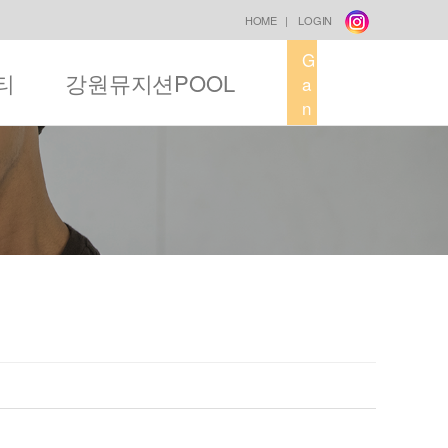
HOME
|
LOGIN
G
티
강원뮤지션POOL
a
n
g
w
o
n
M
u
s
i
c
F
a
c
t
o