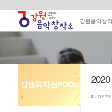
강원음악창
202
강원뮤지션POOL
홈 >
강원뮤지