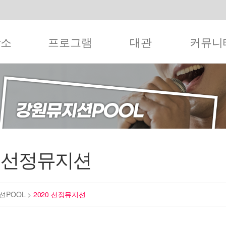
작소
프로그램
대관
커뮤니
0 선정뮤지션
션POOL
>
2020 선정뮤지션