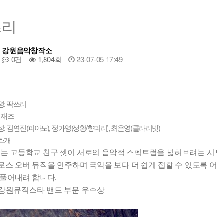
쓰리
강원음악창작소
0건
1,804회
23-07-05 17:49
명: 딱쓰리
 재즈
성: 김연진(피아노), 정가영(생황/향피리), 최은영(클라리넷)
소개
’
는 고등학교 친구 셋이 서로의 음악적 스펙트럼을 넓혀보려는 
로스 오버 뮤직을 연주하며 국악을 보다 더 쉽게 접할 수 있도록 
 풀어내려 합니다
.
년 강원뮤직스타 밴드 부문 우수상