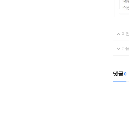
이
다
댓글
0