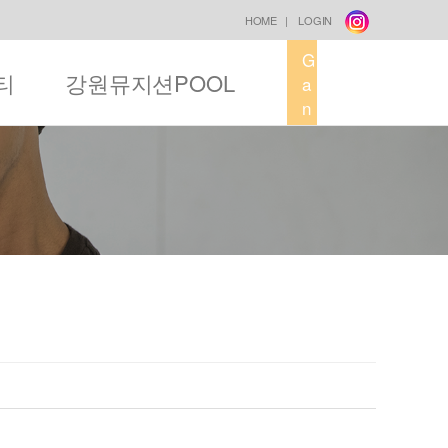
HOME
|
LOGIN
G
티
강원뮤지션POOL
a
n
g
w
o
n
M
u
s
i
c
F
a
c
t
o