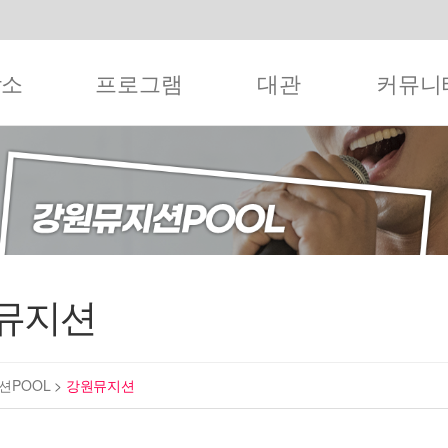
작소
프로그램
대관
커뮤니
뮤지션
션POOL
>
강원뮤지션