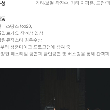
구성
기타/보컬 곽진수, 기타 차평은, 드럼/
활동
인디스땅스 top20,
 통일로가요 장려상 입상
2 강원뮤직스타 최우수상
1년부터 청춘마이크 프로그램에 참여 중
다양한 페스티벌 공연과 클럽공연 및 버스킹을 통해 관객과