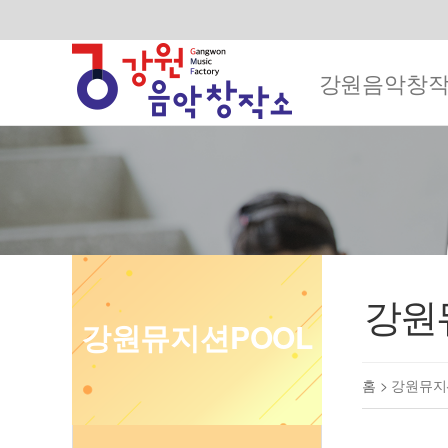
강원음악창
강원
강원뮤지션POOL
홈 >
강원뮤지