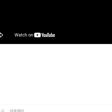
음글
샹송제이