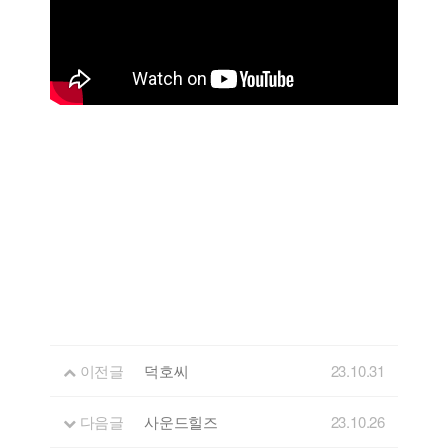
이전글
덕호씨
23.10.31
다음글
사운드힐즈
23.10.26