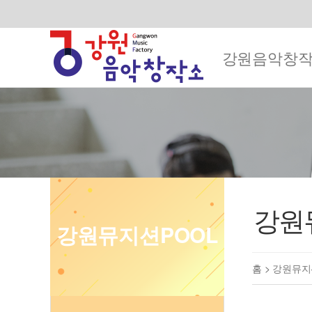
강원음악창
강원
강원뮤지션POOL
홈 >
강원뮤지