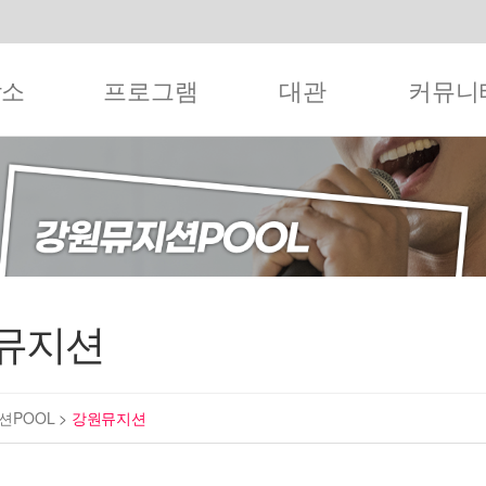
작소
프로그램
대관
커뮤니
뮤지션
션POOL
>
강원뮤지션