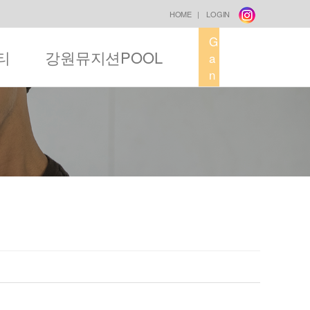
HOME
|
LOGIN
G
티
강원뮤지션POOL
a
n
g
w
o
n
M
u
s
i
c
F
a
c
t
o