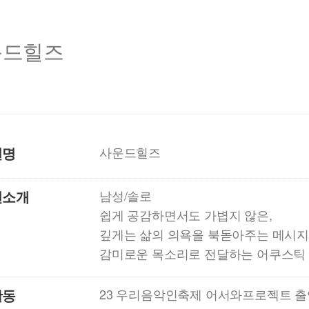
운드힐즈
션명
사운드힐즈
션소개
남성/솔로
쉽게 공감하면서도 가볍지 않은,
깊게는 삶의 의욕을 북돋아주는 메시
감미로운 목소리로 전달하는 어쿠스틱
활동
23 우리음악인축제 어서와프로젝트 출