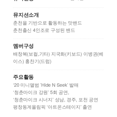
뮤지션소개
춘천을 기반으로 활동하는 맛밴드
춘천출신 4인조로 구성된 밴드
멤버구성
배창복(보컬,기타) 지국화(키보드) 이병권(베
이스) 홍찬기(드럼)
주요활동
‘20 미니앨범 ’Hide N Seek’ 발매
‘청춘마이크 강원’ 5회 공연,
‘청춘마이크 시너지’ 성남, 경주, 포천 공연
평창동계올림픽 ‘아트온스테이지’ 출연