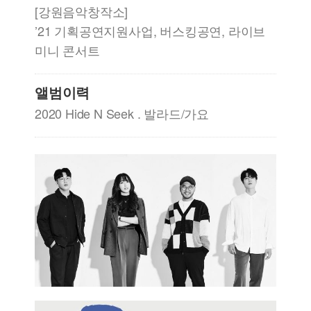
[강원음악창작소]
’21 기획공연지원사업, 버스킹공연, 라이브
미니 콘서트
앨범이력
2020 Hide N Seek . 발라드/가요