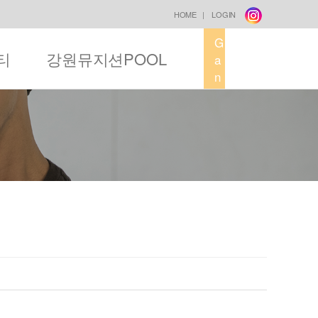
HOME
|
LOGIN
G
티
강원뮤지션POOL
a
n
g
w
o
n
M
u
s
i
c
F
a
c
t
o