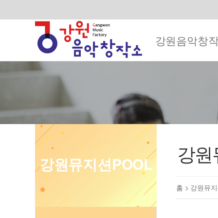
강원음악창
강원
강원뮤지션POOL
홈 >
강원뮤지