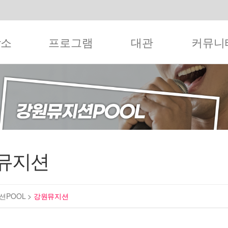
작소
프로그램
대관
커뮤니
뮤지션
션POOL
>
강원뮤지션