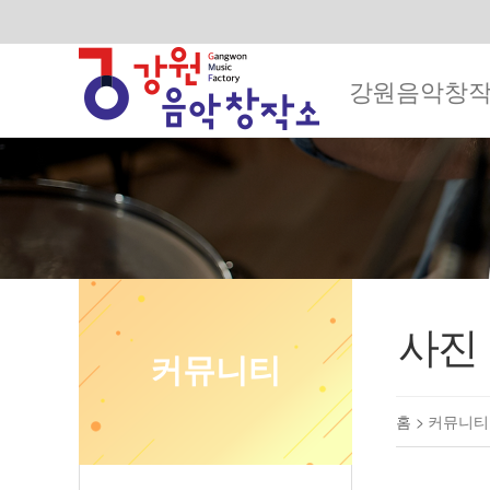
강원음악창
사진
커뮤니티
홈 >
커뮤니