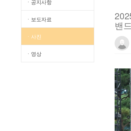
ㆍ공지사항
20
ㆍ보도자료
밴드
ㆍ사진
ㆍ영상