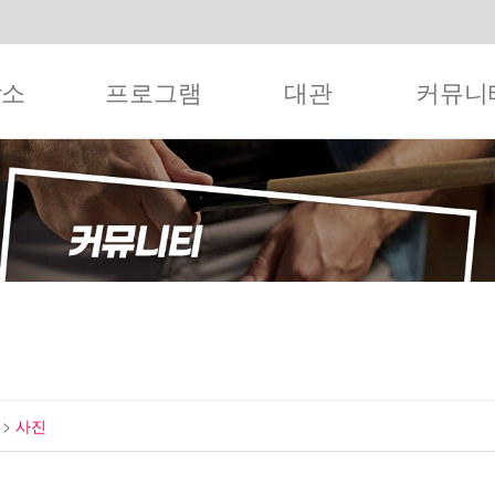
작소
프로그램
대관
커뮤니
티
>
사진