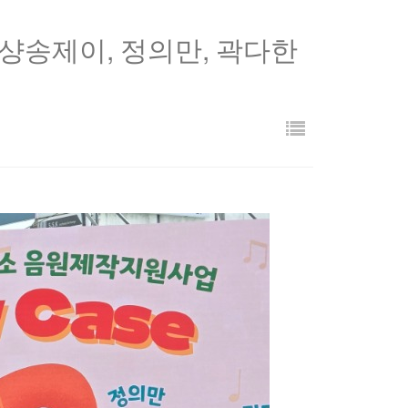
r
y
 샹송제이, 정의만, 곽다한