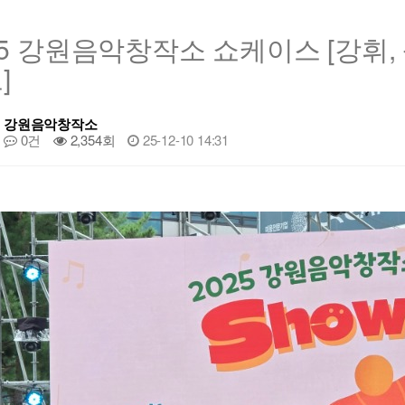
25 강원음악창작소 쇼케이스 [강휘,
]
강원음악창작소
0건
2,354회
25-12-10 14:31