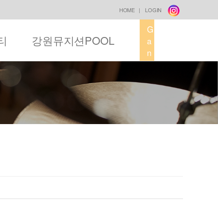
HOME
|
LOGIN
G
티
강원뮤지션POOL
a
n
g
w
o
n
M
u
s
i
c
F
a
c
t
o