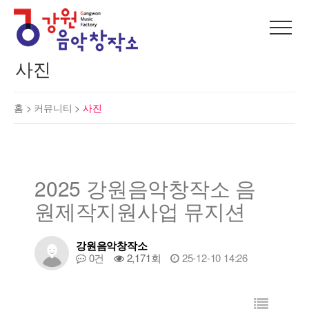
사진
홈 >
커뮤니티
>
사진
2025 강원음악창작소 음
원제작지원사업 뮤지션
강원음악창작소
0건
2,171회
25-12-10 14:26