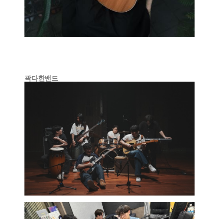
곽다한밴드