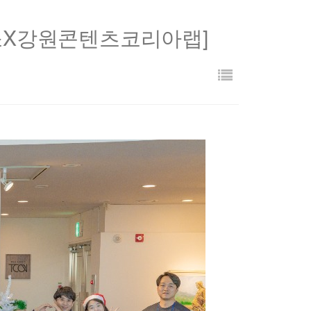
r
y
소X강원콘텐츠코리아랩]