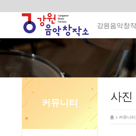
강원음악창
사진
커뮤니티
홈 >
커뮤니