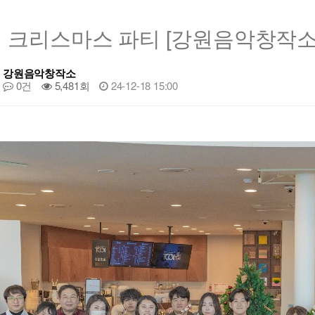
 크리스마스 파티 [강원음악창작
강원음악창작소
0건
5,481회
24-12-18 15:00