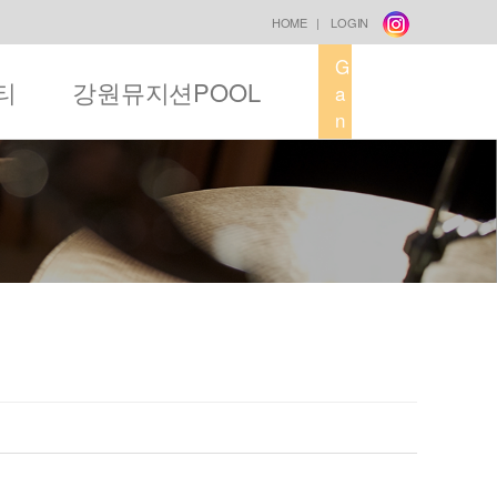
HOME
|
LOGIN
G
티
강원뮤지션POOL
a
n
g
w
o
n
M
u
s
i
c
F
a
c
t
o