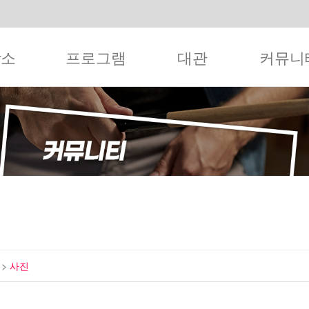
작소
프로그램
대관
커뮤니
티
>
사진