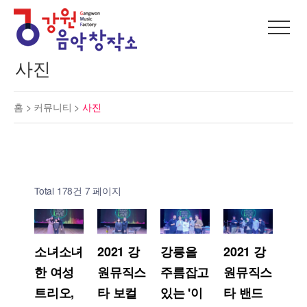
사진
홈 >
커뮤니티
>
사진
Total 178건
7 페이지
소녀소녀
2021 강
강릉을
2021 강
한 여성
원뮤직스
주름잡고
원뮤직스
트리오,
타 보컬
있는 '이
타 밴드