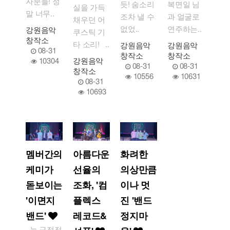
자분들! 정
듯! 숨소리
복면일 님
실을 가득
말 너무..
조차 낼 수
과 얼굴로
채우던 어
없었..
연주하는..
강원음악
쿠스틱 기
창작소
타 소리! ..
강원음악
강원음악
08-31
창작소
창작소
10304
강원음악
08-31
08-31
창작소
10556
10631
08-31
10693
멤버간의
아름다운
화려한
케미가
선율의
의상만큼
돋보이는
조화, '컴
이나 멋
'이면지
플렉스
진 '밴드
밴드'
레코드&
정지마
늘 긍정적