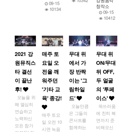
10342
강원음악
09-15
창작소
10134
09-15
10412
2021 강
매주 토
무대 위
무대 위
원뮤직스
요일 오
에서 가
ON/무대
타 결선
전을 깨
장 반짝
뒤 OFF,
이 끝난
워주던
이는 '그
두 얼굴
후!
'기타 교
림하일
의 '투페
오늘을 위
육' 종강!
드'
이스'
해 열심히
오늘만큼
쑥쓰러움
연습하고
은 그들의
에 친히 복
매주 토요
노력하신
콘서트를
면까지 준
일 오전 10
모든 참가
함께하는
비해오신
시면 녹음