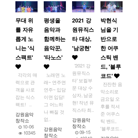
무대 위
평생을
2021 강
박현식
를 자유
음악과
원뮤직스
님을 기
롭게 노
함께하는
타 대상,
반으로
니는 '식
음악꾼,
'남궁현'
한 어쿠
스팩트'
'타노스'
스틱 밴
'2021 강
드, '블루
원뮤직스
각각의 매
노래면 노
코드'
타' 보컬부
력으로 관
래~ 연주면
잔잔한 음
문 대상 수
객을 사로
연주~ 입담
악소리로
상자, 남궁
잡는 식스
이면 입담!
금요일 오
현! 작년 뮤
팩트! ..
그 어느하
후를 적셔
직스타 최..
나 빠질 것
준 어쿠스
강원음악
없..
강원음악
창작소
틱 밴드,
창작소
10-06
'블루코드..
강원음악
09-15
10345
창작소