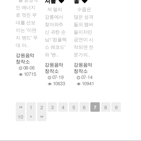
셔플'
을'
인 에너지
저 멀리
수줍은
로 멋진 무
강릉에서
많은 성격
대를 선보
찾아와주
들의 멤버
이는 '이면
신 귀한 손
들이지만
지 밴드' 무
님! '컴플렉
공연이 시
대 아..
스 레코드'
작되면 전
와 '밴..
문가의..
강원음악
창작소
강원음악
강원음악
08-06
창작소
창작소
10715
07-19
07-14
10633
10941
1
2
3
4
5
6
8
9
7
10