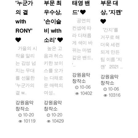
'누군가
부문 최
태영 밴
부문 대
의 곁
우수상,
드'
상, '지깬'
공연의
with
'손이슬
컨셉에 따
'간지'를
RONY'
비 with
라 다채롭
거꾸로 해
소리'
게 색이 바
더욱 세련
가을의 시
높은 고
뀌는 마법
되게 만든
작을 알리
음과 허스
같은 밴드,
팀 이름 '지
는 감성 넘
키한 보이
'..
깬' 2021 ..
치는 무대
스를 오가
강원음악
강원음악
를 선물한
는 다채로
창작소
창작소
'누군가의
운 매력의
10-06
10-06
곁 w..
여성..
10402
10316
강원음악
강원음악
창작소
창작소
10-20
10-20
10119
10429