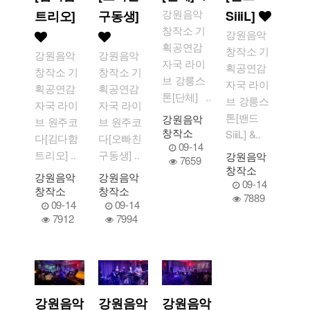
강원음악
트리오]
구동생]
SiiiL]
창작소 기
강원음악
획공연감
창작소 기
강원음악
강원음악
자국 라이
획공연감
창작소 기
창작소 기
브 강릉스
자국 라이
획공연감
획공연감
톤[단체] ..
브 강릉스
자국 라이
자국 라이
톤[밴드
강원음악
브 원주코
브 원주코
창작소
SiiiL] &..
다[김다함
다[오빠친
09-14
트리오] ..
구동생] ..
강원음악
7659
창작소
강원음악
강원음악
09-14
창작소
창작소
7889
09-14
09-14
7912
7994
강원음악
강원음악
강원음악