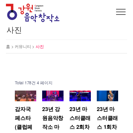
사진
홈 >
커뮤니티
>
사진
Total 178건
4 페이지
감자국
23년 강
23년 마
23년 마
페스타
원음악창
스터클래
스터클래
(클럽페
작소 마
스 2회차
스 1회차