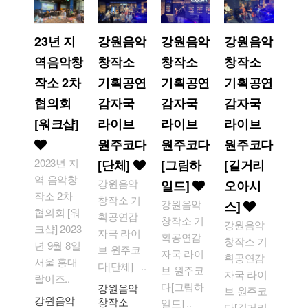
23년 지
강원음악
강원음악
강원음악
역음악창
창작소
창작소
창작소
작소 2차
기획공연
기획공연
기획공연
협의회
감자국
감자국
감자국
[워크샵]
라이브
라이브
라이브
원주코다
원주코다
원주코다
2023년 지
[단체]
[그림하
[길거리
역 음악창
강원음악
일드]
오아시
작소 2차
창작소 기
강원음악
스]
협의회 [워
획공연감
창작소 기
강원음악
크샵] 2023
자국 라이
획공연감
창작소 기
년 9월 8일
브 원주코
자국 라이
획공연감
서울 홍대
다[단체] ..
브 원주코
자국 라이
랄이즈..
다[그림하
강원음악
브 원주코
강원음악
창작소
일드] ..
다[길거리