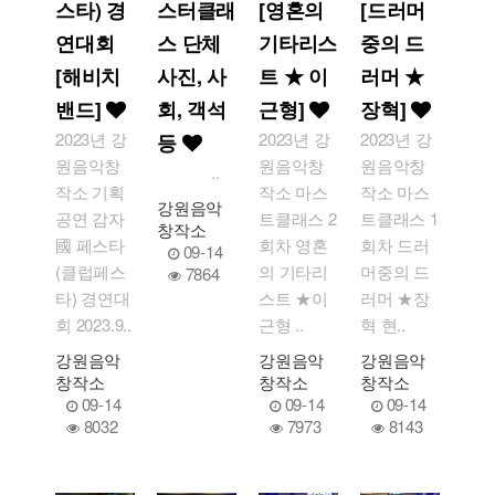
스타) 경
스터클래
[영혼의
[드러머
연대회
스 단체
기타리스
중의 드
[해비치
사진, 사
트 ★ 이
러머 ★
밴드]
회, 객석
근형]
장혁]
2023년 강
2023년 강
2023년 강
등
원음악창
원음악창
원음악창
..
작소 기획
작소 마스
작소 마스
강원음악
공연 감자
트클래스 2
트클래스 1
창작소
國 페스타
회차 영혼
회차 드러
09-14
(클럽페스
의 기타리
머중의 드
7864
타) 경연대
스트 ★이
러머 ★장
회 2023.9..
근형 ..
혁 현..
강원음악
강원음악
강원음악
창작소
창작소
창작소
09-14
09-14
09-14
8032
7973
8143