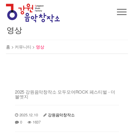
영상
홈 >
커뮤니티
>
영상
2025 강원음악창작소 모두모여ROCK 페스티벌 - 더
블엣지
2025.12.10
강원음악창작소
0
1637