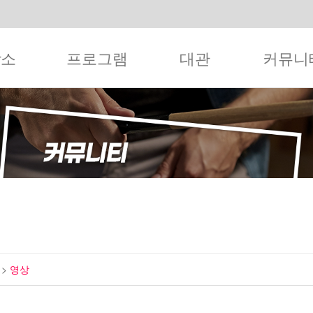
작소
프로그램
대관
커뮤니
티
>
영상