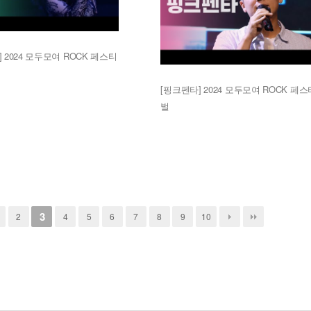
 2024 모두모여 ROCK 페스티
[핑크펜타] 2024 모두모여 ROCK 페스
벌
3
2
4
5
6
7
8
9
10