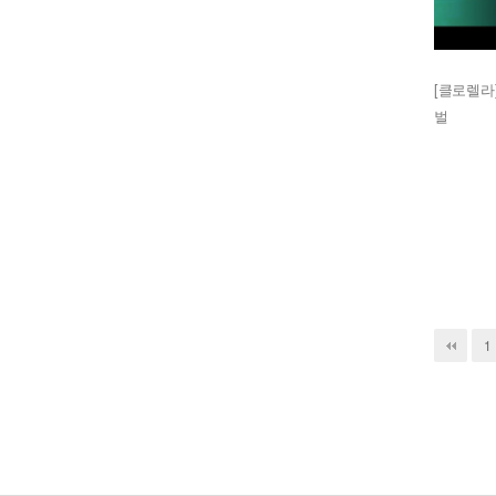
[클로렐라]
벌
다음
맨끝
1