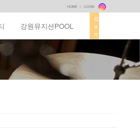
HOME
|
LOGIN
G
티
강원뮤지션POOL
a
n
g
w
o
n
M
u
s
i
c
F
a
c
t
o