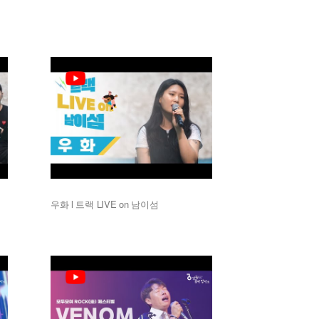
r
y
우화 l 트랙 LIVE on 남이섬