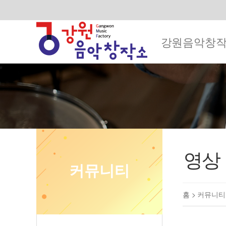
강원음악창
영상
커뮤니티
홈 >
커뮤니