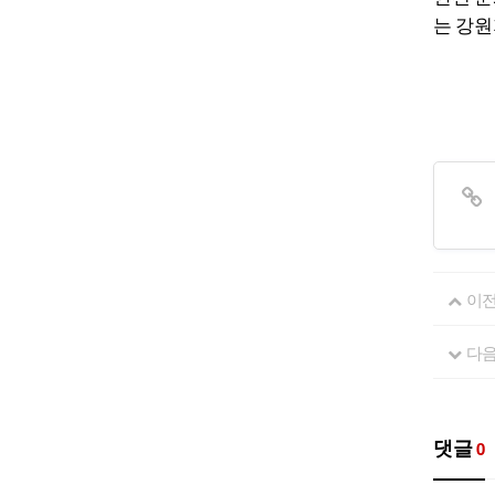
는 강원
이
다
댓글
0