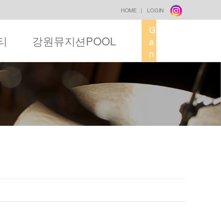
HOME
|
LOGIN
G
티
강원뮤지션POOL
a
n
g
w
o
n
M
u
s
i
c
F
a
c
t
o