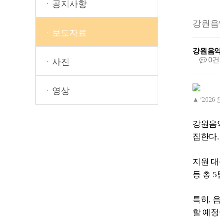
ㆍ공지사항
강원음악
ㆍ보도자료
강원음
0건
ㆍ사진
ㆍ영상
▲ ‘202
강원음악
집한다.
지원 대
등 총 
특히, 
할 예정