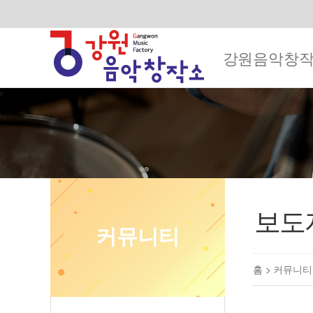
강원음악창
보도
커뮤니티
홈 >
커뮤니