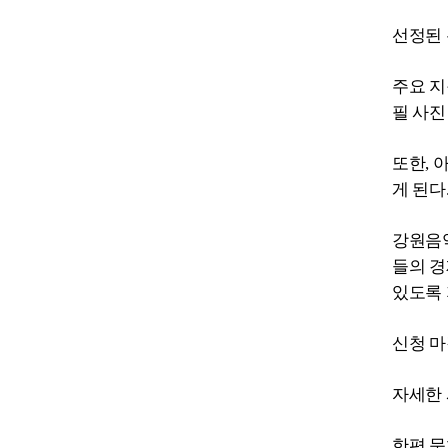
선정된 
주요 지
필 사진
또한, 
게 된다
강원음악
들의 경
있도록 
신청 마
자세한 
한편 