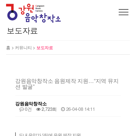
보도자료
홈 >
커뮤니티
>
보도자료
강원음악창작소 음원제작 지원…“지역 뮤지
션 발굴”
강원음악창작소
0건
2,723회
26-04-08 14:11
도내 음악가 5팀에 음원 제작 지원