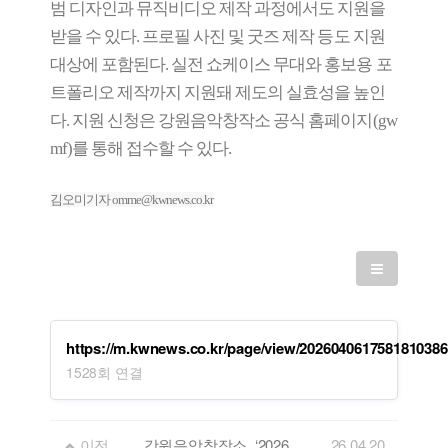
범 디자인과 뮤직비디오 제작 과정에서도 지원을
받을 수 있다. 프로필 사진 및 굿즈 제작 등도 지원
대상에 포함된다. 실전 쇼케이스 무대와 홍보용 포
트폴리오 제작까지 지원돼 제도의 실효성을 높인
다. 지원 신청은 강원음악창작소 공식 홈페이지(gw
mf)를 통해 접수할 수 있다.
김오미기자 omme@kwnews.co.kr
https://m.kwnews.co.kr/page/view/2026040617581810386
1528회 연결
이전
강원음악창작소, ‘2026년 음원제작지원사업’ 뮤지션 모집
26.04.20