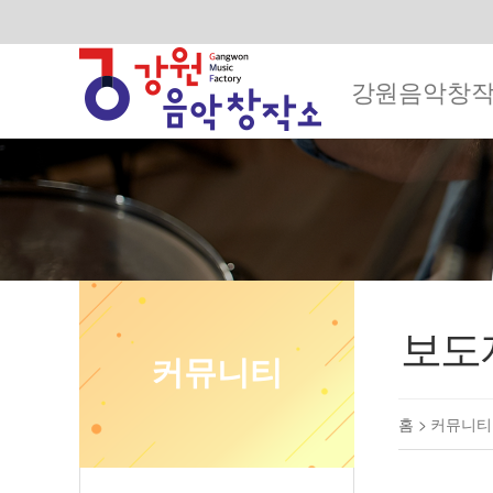
강원음악창
보도
커뮤니티
홈 >
커뮤니