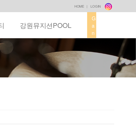
HOME
|
LOGIN
G
티
강원뮤지션POOL
a
n
g
w
o
n
M
u
s
i
c
F
a
c
t
o