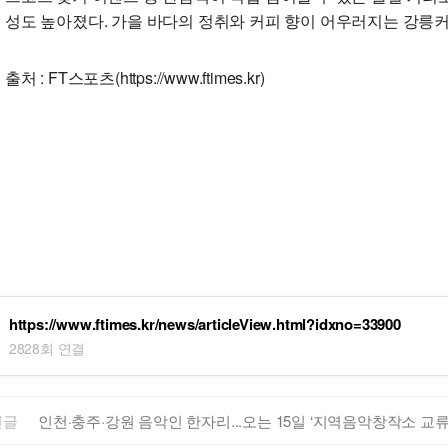
성도 높아졌다. 가을 바다의 정취와 커피 향이 어우러지는 강릉
출처 : FT스포츠(https://www.ftimes.kr)
https://www.ftimes.kr/news/articleView.html?idxno=33900
2828회 연결
전글
인천·충주·강원 음악인 한자리...오는 15일 ‘지역음악창작소 교