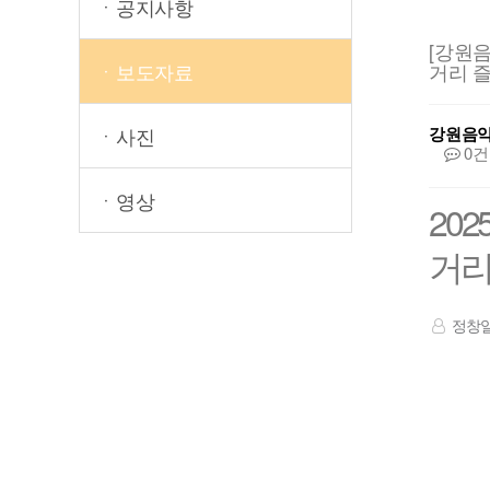
ㆍ공지사항
[강원
ㆍ보도자료
거리 
ㆍ사진
강원음
0건
ㆍ영상
20
거리
정창일