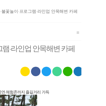
r
y
정·불꽃놀이·프로그램·라인업 안목해변 카페
그램·라인업 안목해변 카페
스
카
페
트
네
네
U
기
크
카
이
위
이
이
R
사
랩
오
스
터
버
버
L
공
톡
북
밴
블
복
유
드
로
사
하
공연·체험존까지 즐길거리 가득
그
기