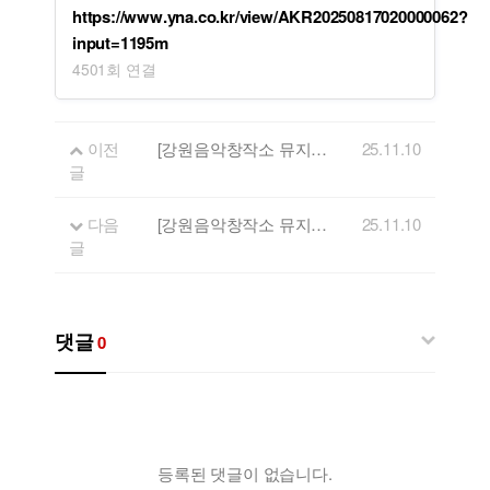
https://www.yna.co.kr/view/AKR20250817020000062?
input=1195m
4501회 연결
이전
[강원음악창작소 뮤지션 관련 보도자료] 정강이·위시·플릿·이파란 '컬러풀 스테이지' 출연
25.11.10
글
다음
[강원음악창작소 뮤지션 관련 보도자료] 총상금 4000만원 걸린 제2회 강릉 버스킹 전국대회 본선 개막
25.11.10
글
댓글
0
등록된 댓글이 없습니다.