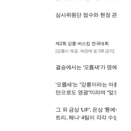
심사위원단 점수와 현장 관객 투
제2회 강릉 버스킹 전국대회
[강릉시 제공. 재판매 및 DB 금지]
결승에서는 '오름새'가 영예의 대
'오름새'는 "강릉이라는 아름다운
만으로도 영광"이라며 "앞으로도 
그 외 금상 'LIF', 은상 '튠에이드
트리, 해나' 4팀이 각각 수상했다.