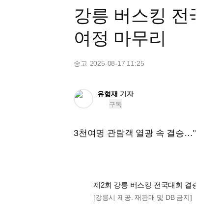
강릉 버스킹 전국대
여정 마무리
송고
2025-08-17 11:25
송고 2025년08월17일 11시25분
유형재
기자
구독
3천여명 관람객 열광 속 결승…"전국 
제2회 강릉 버스킹 전국대회 결승 무대
[강릉시 제공. 재판매 및 DB 금지]