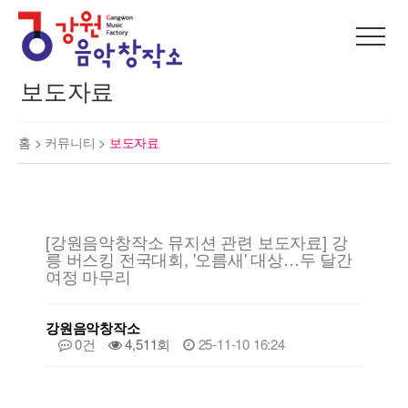
보도자료
홈 >
커뮤니티
>
보도자료
[강원음악창작소 뮤지션 관련 보도자료] 강
릉 버스킹 전국대회, '오름새' 대상…두 달간
여정 마무리
강원음악창작소
0건
4,511회
25-11-10 16:24