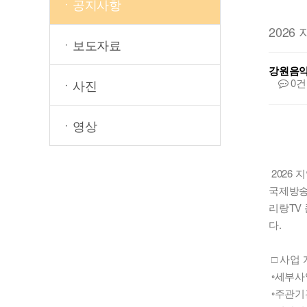
ㆍ공지사항
2026 
ㆍ보도자료
강원음
0건
ㆍ사진
ㆍ영상
2026 지
국제방송
리랑TV
다.
□ 사업
◦세부사업명
◦주관기