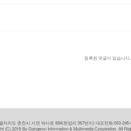
등록된 댓글이 없습니다.
자치도 춘천시 서면 박사로 854(현암리 367번지) 대표전화:033-245-6
ht (C) 2018 By Gangwon Information & Multimedia Corporation. All Ri