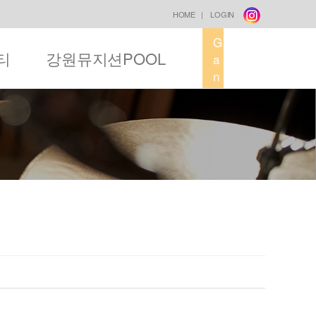
HOME
|
LOGIN
G
티
강원뮤지션POOL
a
n
g
w
o
n
M
u
s
i
c
F
a
c
t
o