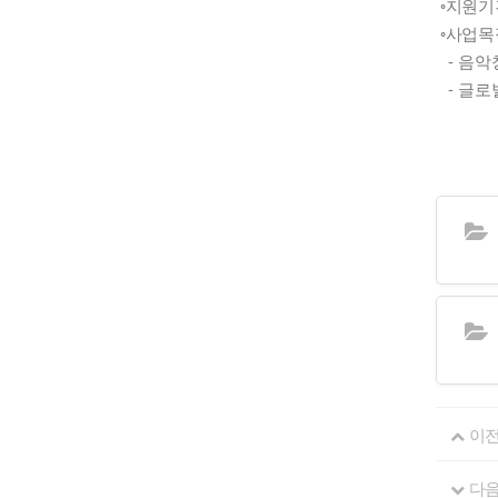
◦지원기간: 
◦사업목
- 음악
- 글로
이
다