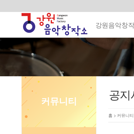
강원음악창
공지
커뮤니티
홈 >
커뮤니