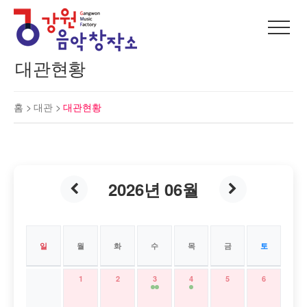
대관현황
홈 >
대관
>
대관현황
2026년 06월
일
월
화
수
목
금
토
1
2
3
4
5
6