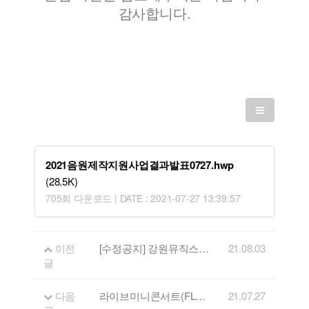
감사합니다.
2021음원제작지원사업결과발표0727.hwp
(28.5K)
705회 다운로드 | DATE : 2021-07-27 13:39:57
이전
[수정공지] 강원뮤직스타 선발대회 결선 일정 추가 연기 안내
21.08.03
글
다음
라이브미니콘서트(FLL) 휴방 안내 (7/30)
21.07.27