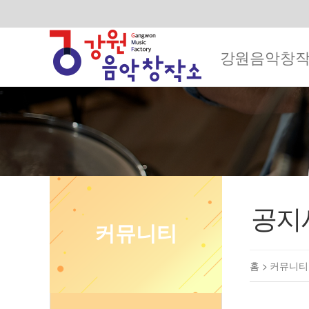
강원음악창
공지
커뮤니티
홈 >
커뮤니