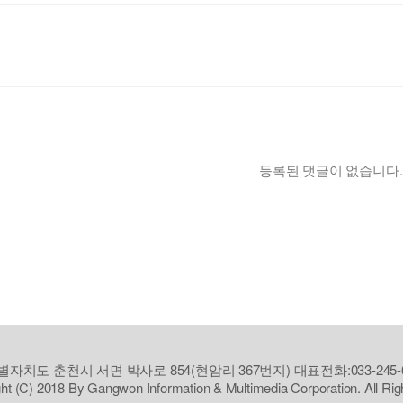
등록된 댓글이 없습니다.
자치도 춘천시 서면 박사로 854(현암리 367번지) 대표전화:033-245-6
ht (C) 2018 By Gangwon Information & Multimedia Corporation. All Ri