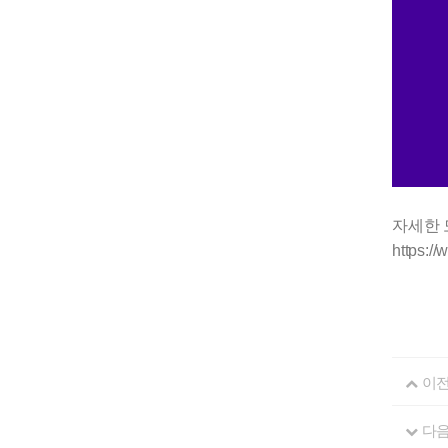
자세한 
https:/
이
다