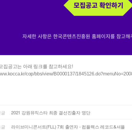
모집공고는 아래 링크를 참고하세요!
/www.kocca.kr/cop/bbs/view/B0000137/1845126.do?menuNo=200
전글
2021 강원뮤직스타 최종 결선진출자 명단
음글
라이브미니콘서트(FLL) 7회 출연자 - 컴플렉스 레코드&셔플