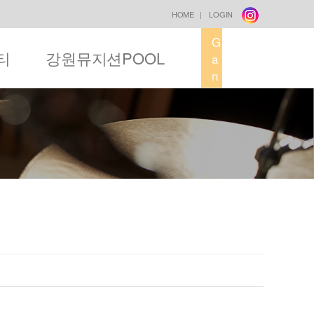
HOME
|
LOGIN
G
티
강원뮤지션POOL
a
n
g
w
o
n
M
u
s
i
c
F
a
c
t
o