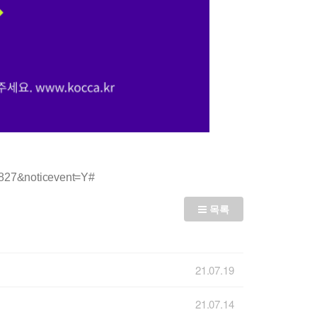
827&noticevent=Y#
목록
21.07.19
21.07.14