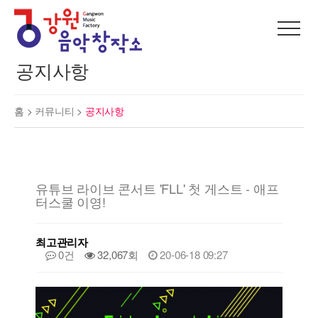
공지사항
홈 >
커뮤니티
>
공지사항
유튜브 라이브 콘서트 'FLL' 첫 게스트 - 애프
터스쿨 이영!
최고관리자
0건
32,067회
20-06-18 09:27