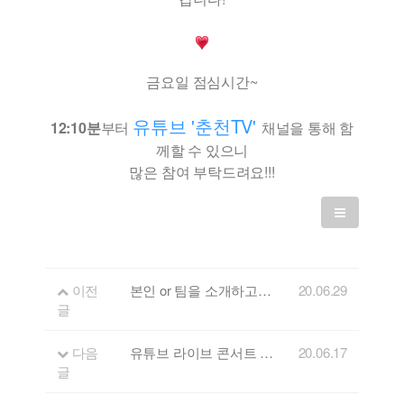
금요일 점심시간~
유튜브 '춘천TV'
12:10분
부터
채널을 통해 함
께할 수 있으니
많은 참여 부탁드려요!!!
이전
본인 or 팀을 소개하고 싶은 강원뮤지션을 초대합니다~!
20.06.29
글
다음
유튜브 라이브 콘서트 'FLL' 시작합니다!
20.06.17
글