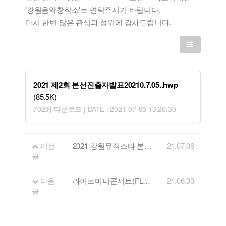
'강원음악창작소'로 연락주시기 바랍니다.
다시 한번 많은 관심과 성원에 감사드립니다.
2021 제2회 본선진출자발표20210.7.05..hwp
(85.5K)
702회 다운로드 | DATE : 2021-07-05 13:26:30
이전
2021 강원뮤직스타 본선 진출자 타임테이블 공지
21.07.06
글
다음
라이브미니콘서트(FLL) 5회 출연자 - 밴드 YDM
21.06.30
글