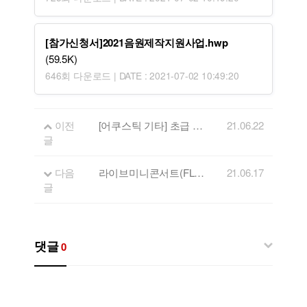
[참가신청서]2021음원제작지원사업.hwp
(59.5K)
646회 다운로드 | DATE : 2021-07-02 10:49:20
이전
[어쿠스틱 기타] 초급 교육 수강생 모집
21.06.22
글
다음
라이브미니콘서트(FLL) 6/18 방송 휴방 안내
21.06.17
글
댓글
0