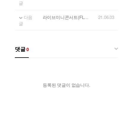
글
다음
라이브미니콘서트(FLL) 2회 출연자 - 믹스테잎
21.06.03
글
댓글
0
등록된 댓글이 없습니다.