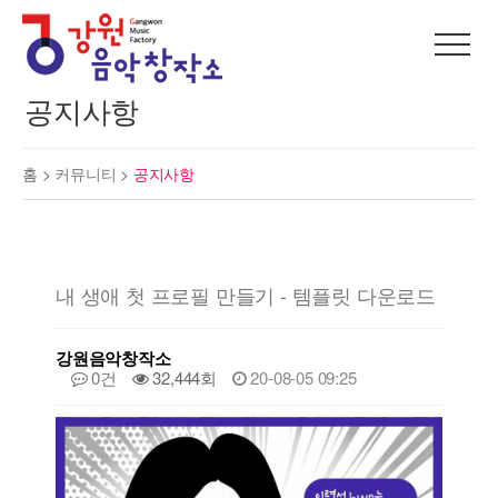
공지사항
홈 >
커뮤니티
>
공지사항
내 생애 첫 프로필 만들기 - 템플릿 다운로드
강원음악창작소
0건
32,444회
20-08-05 09:25