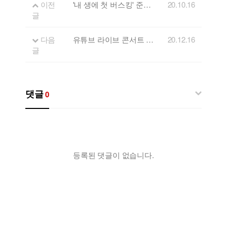
이전
'내 생에 첫 버스킹' 준비! 강원음악창작소와 함께하세요
20.10.16
글
다음
유튜브 라이브 콘서트 'FLL' 스물세번째 게스트 - 밴드 일곱시반
20.12.16
글
댓글
0
등록된 댓글이 없습니다.