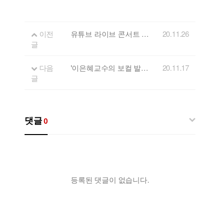
이전
유튜브 라이브 콘서트 'FLL' 스물두번째 게스트 - 김 꽃
20.11.26
글
다음
'이은혜교수의 보컬 발성법' 강좌 안내
20.11.17
글
댓글
0
등록된 댓글이 없습니다.