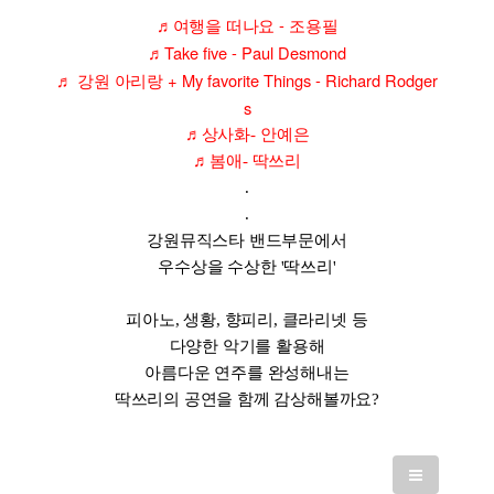
-
♬
여행을 떠나요
조용필
Take five - Paul Desmond
♬
+ My favorite Things - Richard Rodger
♬
강원 아리랑
s
♬
상사화
-
안예은
♬
봄애
-
딱쓰리
.
.
강원뮤직스타 밴드부문에서
우수상을 수상한
'딱쓰리'
피아노, 생황, 향피리, 클라리넷 등
다양한 악기를 활용해
아름다운 연주를 완성해내
는
딱쓰리의 공연을 함께 감상해볼까요?