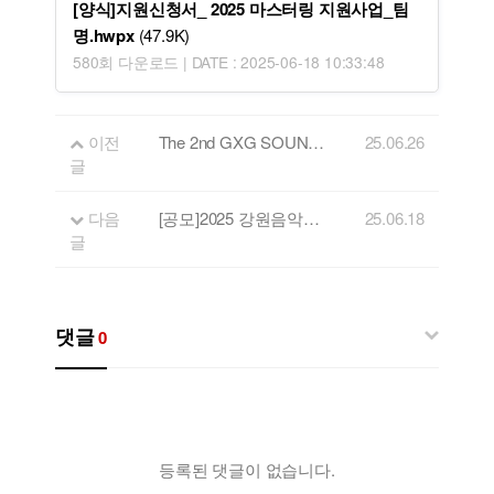
[양식]지원신청서_ 2025 마스터링 지원사업_팀
명.hwpx
(47.9K)
580회 다운로드 | DATE : 2025-06-18 10:33:48
이전
The 2nd GXG SOUND TRACK
25.06.26
글
다음
[공모]2025 강원음악창작소 공연무대 지원사업 참가팀 모집
25.06.18
글
댓글
0
등록된 댓글이 없습니다.