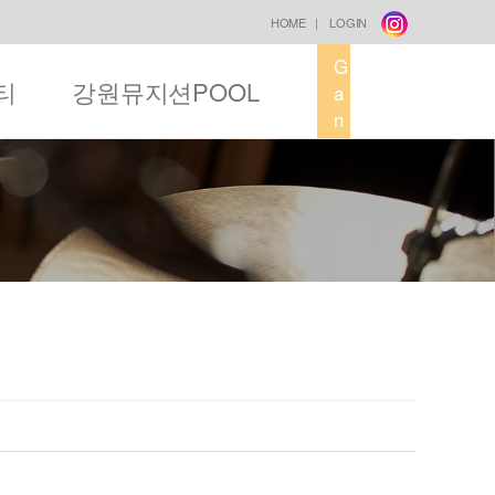
HOME
|
LOGIN
G
티
강원뮤지션POOL
a
n
g
w
o
n
M
u
s
i
c
F
a
c
t
o