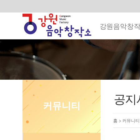
강원음악창
공지
커뮤니티
홈 >
커뮤니