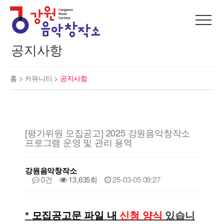
공지사항
홈 >
커뮤니티
>
공지사항
[평가위원 모집공고] 2025 강원음악창작소
프로그램 운영 및 관리 용역
강원음악창작소
0건
13,635회
25-03-05 09:27
*
모집공고문 파일 내
신청 양식
있습니