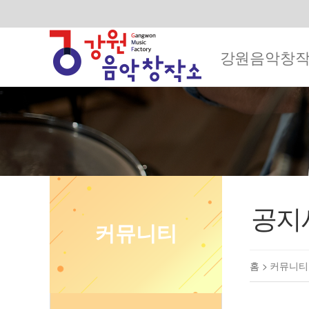
강원음악창
공지
커뮤니티
홈 >
커뮤니