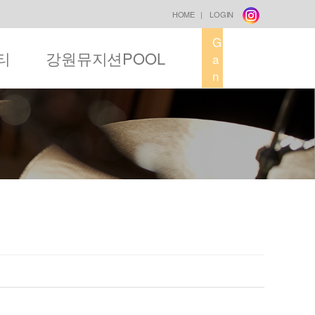
HOME
|
LOGIN
G
티
강원뮤지션POOL
a
n
g
w
o
n
M
u
s
i
c
F
a
c
t
o