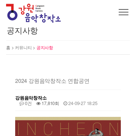
공지사항
홈 >
커뮤니티
>
공지사항
2024 강원음악창작소 연합공연
강원음악창작소
0건
17,810회
24-09-27 18:25